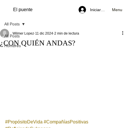
El puente
Menu
Iniciar sesión
All Posts
Wilmer Lopez
11 dic 2024
2 min de lectura
All Posts
¿CON QUIÉN ANDAS?
Hombres
#PropósitoDeVida
#CompañíasPositivas