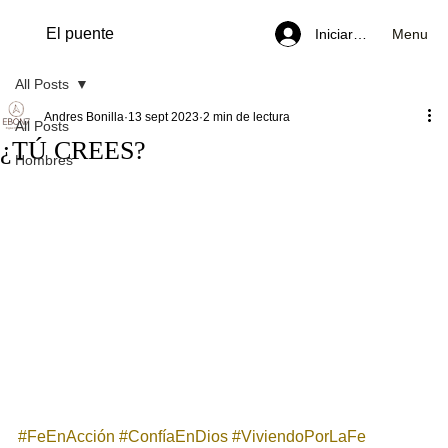
El puente
Menu
Iniciar sesión
All Posts
Andres Bonilla
13 sept 2023
2 min de lectura
All Posts
¿TÚ CREES?
Hombres
#FeEnAcción
#ConfíaEnDios
#ViviendoPorLaFe