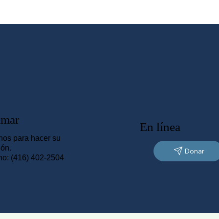
amar
En línea
nos para hacer su
ión.
Donar
no: (416) 402-2504