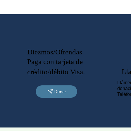
Diezmos/Ofrendas
Paga con tarjeta de
Ll
crédito/débito Visa.
Lláme
donac
Donar
Teléfo