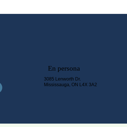
En persona
3085 Lenworth Dr.
Mississauga, ON L4X 3A2