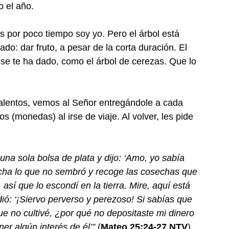
o el año.
 por poco tiempo soy yo. Pero el árbol está 
do: dar fruto, a pesar de la corta duración. El 
se te ha dado, como el árbol de cerezas. Que lo 
 talentos, vemos al Señor entregándole a cada 
s (monedas) al irse de viaje. Al volver, les pide 
 una sola bolsa de plata y dijo: ‘Amo, yo sabía 
cha lo que no sembró y recoge las cosechas que 
así que lo escondí en la tierra. Mire, aquí está 
dió: ‘¡Siervo perverso y perezoso! Si sabías que 
e no cultivé, ¿por qué no depositaste mi dinero 
r algún interés de él’”
 (
Mateo 25:24-27 NTV
).