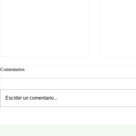
Comentarios
Escribir un comentario...
¿CON QUIÉ
¿Te gusta hacer lo que estás
realizando?