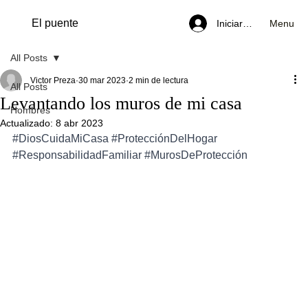
El puente
Menu
Iniciar sesión
All Posts
Victor Preza
30 mar 2023
2 min de lectura
All Posts
Levantando los muros de mi casa
Hombres
Actualizado:
8 abr 2023
#DiosCuidaMiCasa
#ProtecciónDelHogar
#ResponsabilidadFamiliar
#MurosDeProtección