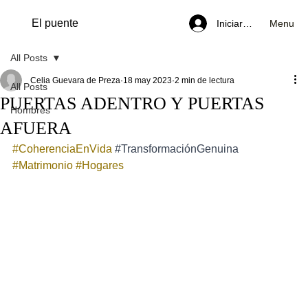
El puente
Menu
Iniciar sesión
All Posts
Celia Guevara de Preza
18 may 2023
2 min de lectura
All Posts
PUERTAS ADENTRO Y PUERTAS
Hombres
AFUERA
#CoherenciaEnVida
#TransformaciónGenuina
#Matrimonio
#Hogares