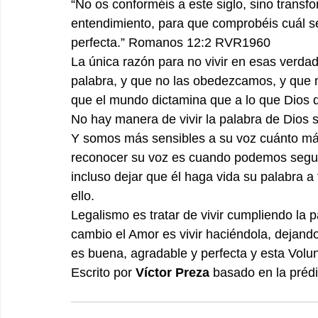
“No os conforméis a este siglo, sino transf
entendimiento, para que comprobéis cuál se
perfecta.” Romanos‬ ‭12‬:‭2‬ ‭RVR1960‬‬
La única razón para no vivir en esas verd
palabra, y que no las obedezcamos, y que 
que el mundo dictamina que a lo que Dios d
No hay manera de vivir la palabra de Dios 
Y somos más sensibles a su voz cuánto má
reconocer su voz es cuando podemos seguir s
incluso dejar que él haga vida su palabra a
ello.
Legalismo es tratar de vivir cumpliendo la pa
cambio el Amor es vivir haciéndola, dejando
es buena, agradable y perfecta y esta Volun
Escrito por 
Víctor Preza 
basado en la prédi