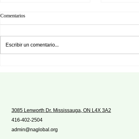
Comentarios
Escribir un comentario...
¿CON QUIÉ
¿Te gusta hacer lo que estás
realizando?
3085 Lenworth Dr. Mississauga, ON L4X 3A2
416-402-2504
admin@naglobal.org